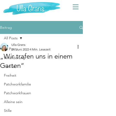
Beitrag
All Posts
Ulla Grans
All Posts
21. Juni 2022
4 Min. Lesezeit
„Wir trafen uns in einem
Veränderung
Garten“
Familie
Freiheit
Patchworkfamilie
Patchworkfrauen
Alleine sein
Stille