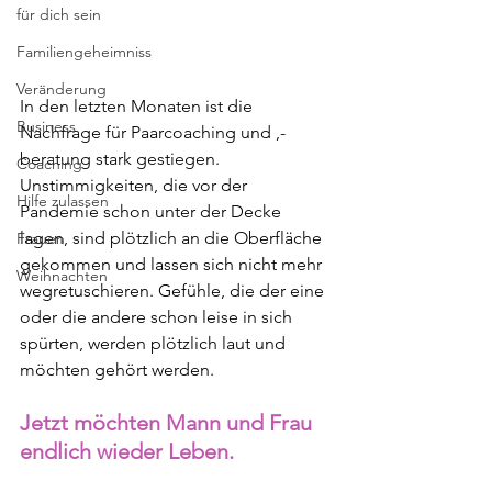
für dich sein
Familiengeheimniss
Veränderung
In den letzten Monaten ist die 
Business
Nachfrage für Paarcoaching und ,-
beratung stark gestiegen. 
Coaching
Unstimmigkeiten, die vor der 
Hilfe zulassen
Pandemie schon unter der Decke 
lagen, sind plötzlich an die Oberfläche 
Frauen
gekommen und lassen sich nicht mehr 
Weihnachten
wegretuschieren. Gefühle, die der eine 
oder die andere schon leise in sich 
spürten, werden plötzlich laut und 
möchten gehört werden. 
Jetzt möchten Mann und Frau 
endlich wieder Leben. 