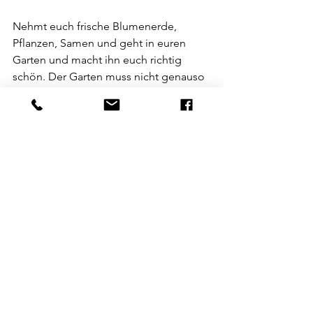
Nehmt euch frische Blumenerde, 
Pflanzen, Samen und geht in euren 
Garten und macht ihn euch richtig 
schön. Der Garten muss nicht genauso 
wie früher aussehen. Vielleicht habt ihr 
neue Ideen der Gartengestaltung? Und 
dann trefft euch dort und schaut mal, 
was so passiert. 
Holt euch Unterstützung, wenn ihr 
merkt, dass ihr es alleine nicht schafft. 
Das ist immer dann der Fall, 
wenn du nachts nicht mehr gut schläfst, 
wenn du häufig an Trennung denkst,
wenn du neben dir stehst und nur noch 
beobachtest, 
wenn du heimlich nach Wohnungen 
schaust,