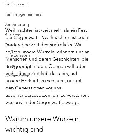
für dich sein
Familiengeheimniss
Veränderung
Weihnachten ist weit mehr als ein Fest 
Business
der Gegenwart – Weihnachten ist auch 
immer eine Zeit des Rückblicks. Wir 
Coaching
spüren unsere Wurzeln, erinnern uns an 
Hilfe zulassen
Menschen und deren Geschichten, die 
Frauen
uns geprägt haben. Ob man will oder 
nicht, diese Zeit lädt dazu ein, auf 
Weihnachten
unsere Herkunft zu schauen, uns mit 
den Generationen vor uns 
auseinanderzusetzen, um zu verstehen, 
was uns in der Gegenwart bewegt.
Warum unsere Wurzeln 
wichtig sind