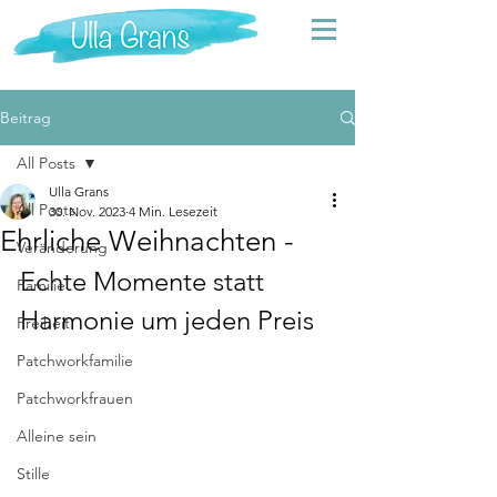
Beitrag
All Posts
Ulla Grans
All Posts
30. Nov. 2023
4 Min. Lesezeit
Ehrliche Weihnachten -
Veränderung
Echte Momente statt  
Familie
Harmonie um jeden Preis   
Freiheit
Patchworkfamilie
Patchworkfrauen
Alleine sein
Stille