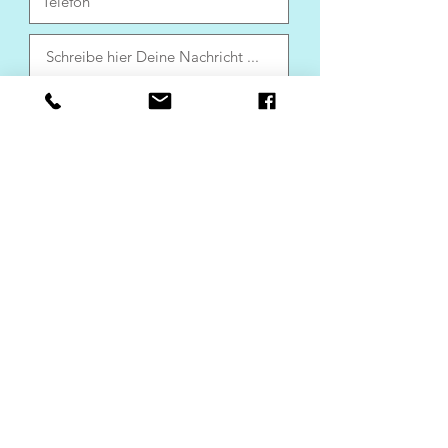
Senden
Vereinbare ein Erstgespräch
Anmeldung zu meinem Newsletter
Impressum
|
Datenschutz
Ulla Grans
Coaching