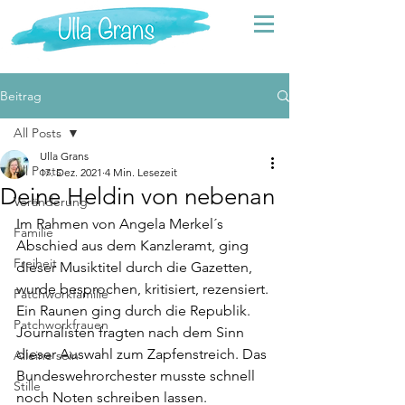
Beitrag
All Posts
Ulla Grans
All Posts
17. Dez. 2021
4 Min. Lesezeit
Deine Heldin von nebenan
Veränderung
Im Rahmen von Angela Merkel´s 
Familie
Abschied aus dem Kanzleramt, ging 
Freiheit
dieser Musiktitel durch die Gazetten, 
wurde besprochen, kritisiert, rezensiert. 
Patchworkfamilie
Ein Raunen ging durch die Republik.  
Patchworkfrauen
Journalisten fragten nach dem Sinn 
dieser Auswahl zum Zapfenstreich. Das 
Alleine sein
Bundeswehrorchester musste schnell 
Stille
noch Noten schreiben lassen. 