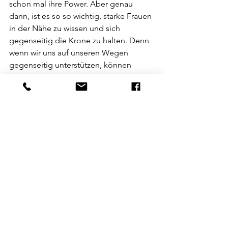
schon mal ihre Power. Aber genau 
dann, ist es so so wichtig, starke Frauen 
in der Nähe zu wissen und sich 
gegenseitig die Krone zu halten. Denn 
wenn wir uns auf unseren Wegen 
gegenseitig unterstützen, können 
unglaubliche Dinge entstehen und in 
die Welt gebracht werden.
Die Weihnachtszeit bietet sich 
geradezu an, deiner Heldin einmal ein 
Zeichen zu geben, ihr „Danke“ zu 
sagen oder ihr überhaupt erstmal zu 
sagen, dass sie deine Heldin ist. 
Vielleicht liegt die Erinnerung schon 
einige Jahrzehnte zurück und du musst 
erst ein wenig graben oder sie kommt 
durch ein Ereignis an die Oberfläche. 