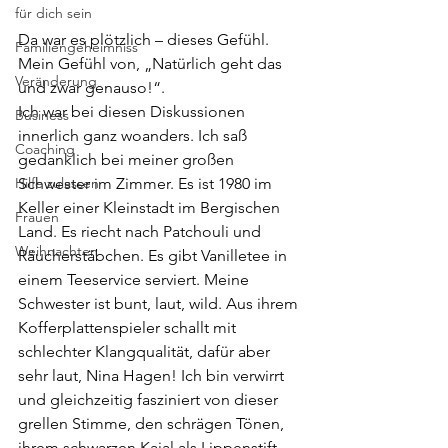
für dich sein
Da war es plötzlich – dieses Gefühl. 
Familiengeheimniss
Mein Gefühl von, „Natürlich geht das 
Veränderung
und zwar genauso!“. 
Ich war bei diesen Diskussionen 
Business
innerlich ganz woanders. Ich saß 
Coaching
gedanklich bei meiner großen 
Hilfe zulassen
Schwester im Zimmer. Es ist 1980 im 
Keller einer Kleinstadt im Bergischen 
Frauen
Land. Es riecht nach Patchouli und 
Weihnachten
Räucherstäbchen. Es gibt Vanilletee in 
einem Teeservice serviert. Meine 
Schwester ist bunt, laut, wild. Aus ihrem 
Kofferplattenspieler schallt mit 
schlechter Klangqualität, dafür aber 
sehr laut, Nina Hagen! Ich bin verwirrt 
und gleichzeitig fasziniert von dieser 
grellen Stimme, den schrägen Tönen, 
ihrem schwarzen Kajal als Lippenstift 